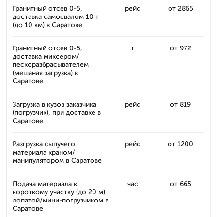
Гранитный отсев 0-5,
рейс
от 2865
доставка самосвалом 10 т
(до 10 км) в Саратове
Гранитный отсев 0-5,
т
от 972
доставка миксером/
пескоразбрасывателем
(мешаная загрузка) в
Саратове
Загрузка в кузов заказчика
рейс
от 819
(погрузчик), при доставке в
Саратове
Разгрузка сыпучего
рейс
от 1200
материала краном/
манипулятором в Саратове
Подача материала к
час
от 665
короткому участку (до 20 м)
лопатой/мини-погрузчиком в
Саратове