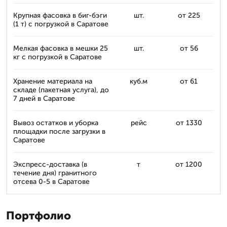
Крупная фасовка в биг-бэги
шт.
от 225
(1 т) с погрузкой в Саратове
Мелкая фасовка в мешки 25
шт.
от 56
кг с погрузкой в Саратове
Хранение материала на
куб.м
от 61
складе (пакетная услуга), до
7 дней в Саратове
Вывоз остатков и уборка
рейс
от 1330
площадки после загрузки в
Саратове
Экспресс-доставка (в
т
от 1200
течение дня) гранитного
отсева 0-5 в Саратове
Портфолио